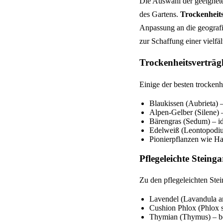
Die Auswahl der geeigneten
des Gartens.
Trockenheits
Anpassung an die geografi
zur Schaffung einer vielfä
Trockenheitsverträgl
Einige der besten trockenh
Blaukissen (Aubrieta) 
Alpen-Gelber (Silene) 
Bärengras (Sedum) – id
Edelweiß (Leontopodium
Pionierpflanzen wie Ha
Pflegeleichte Steing
Zu den pflegeleichten Ste
Lavendel (Lavandula ang
Cushion Phlox (Phlox s
Thymian (Thymus) – ben