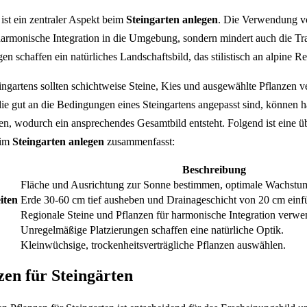
ist ein zentraler Aspekt beim
Steingarten anlegen
. Die Verwendung vo
 harmonische Integration in die Umgebung, sondern mindert auch die Tr
n schaffen ein natürliches Landschaftsbild, das stilistisch an alpine Re
eingartens sollten schichtweise Steine, Kies und ausgewählte Pflanzen 
ie gut an die Bedingungen eines Steingartens angepasst sind, können h
en, wodurch ein ansprechendes Gesamtbild entsteht. Folgend ist eine übe
eim
Steingarten anlegen
zusammenfasst:
Beschreibung
Fläche und Ausrichtung zur Sonne bestimmen, optimale Wachstu
iten
Erde 30-60 cm tief ausheben und Drainageschicht von 20 cm einf
Regionale Steine und Pflanzen für harmonische Integration verwe
Unregelmäßige Platzierungen schaffen eine natürliche Optik.
Kleinwüchsige, trockenheitsverträgliche Pflanzen auswählen.
zen für Steingärten