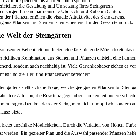
hl Wärme speichern als auch Schatten spenden.
rleichtert die Gestaltung und Umsetzung Ihres Steingartens.
en sorgen für eine harmonische Übersicht und Ruhe im Garten.
der Pflanzen erhöhen die visuelle Attraktivität des Steingartens.
g aus Pflanzen und Steinen ist entscheidend für den Gesamteindruck.
ie Welt der Steingärten
wachsender Beliebtheit und bieten eine faszinierende Möglichkeit, das
der richtigen Kombination aus Steinen und Pflanzen entsteht eine harmo
echend, sondern auch nachhaltig ist. Viele Gartenliebhaber ziehen es vor
ht ist und die Tier- und Pflanzenwelt bereichert.
teingartens stellt sich die Frage, welche geeigneten Pflanzen für Stein
resilientere Arten an, die Resistenz gegenüber Trockenheit und verschi
rten tragen dazu bei, dass der Steingarten nicht nur optisch, sondern a
hause bietet.
n
bietet unzählige Möglichkeiten. Durch die Variation von Höhen, Far
tzt werden. Ein gezielter Plan und die Auswahl passender Pflanzen hel