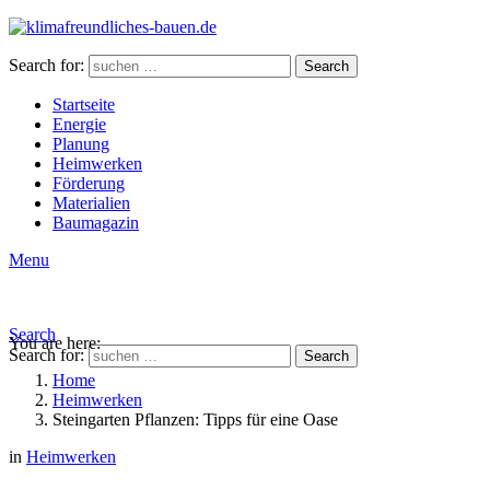
Search for:
Search
Startseite
Energie
Planung
Heimwerken
Förderung
Materialien
Baumagazin
Menu
Search
You are here:
Search for:
Search
Home
Heimwerken
Steingarten Pflanzen: Tipps für eine Oase
in
Heimwerken