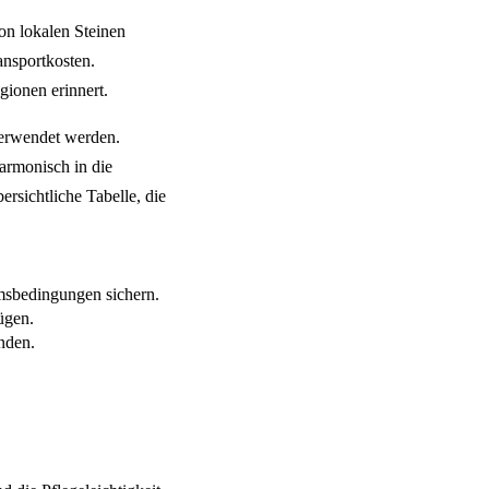
n lokalen Steinen
ansportkosten.
gionen erinnert.
verwendet werden.
armonisch in die
rsichtliche Tabelle, die
msbedingungen sichern.
ügen.
nden.