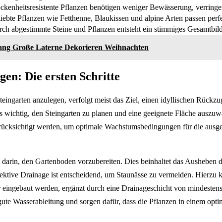
ckenheitsresistente Pflanzen benötigen weniger Bewässerung, verringe
iebte Pflanzen wie Fetthenne, Blaukissen und alpine Arten passen perfe
ch abgestimmte Steine und Pflanzen entsteht ein stimmiges Gesamtbil
ang Große Laterne Dekorieren Weihnachten
gen: Die ersten Schritte
eingarten anzulegen, verfolgt meist das Ziel, einen idyllischen Rückz
es wichtig, den Steingarten zu planen und eine geeignete Fläche auszuwä
rücksichtigt werden, um optimale Wachstumsbedingungen für die ausg
t darin, den Gartenboden vorzubereiten. Dies beinhaltet das Ausheben d
fektive Drainage ist entscheidend, um Staunässe zu vermeiden. Hierzu 
 eingebaut werden, ergänzt durch eine Drainageschicht von mindesten
te Wasserableitung und sorgen dafür, dass die Pflanzen in einem opt