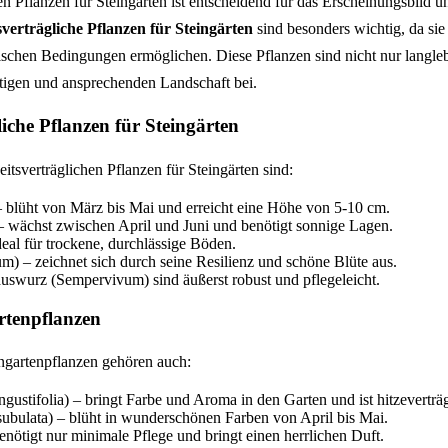
 Pflanzen für Steingarten ist entscheidend für das Erscheinungsbild un
verträgliche Pflanzen für Steingärten
sind besonders wichtig, da sie
schen Bedingungen ermöglichen. Diese Pflanzen sind nicht nur langleb
ltigen und ansprechenden Landschaft bei.
iche Pflanzen für Steingärten
eitsverträglichen Pflanzen für Steingärten sind:
– blüht von März bis Mai und erreicht eine Höhe von 5-10 cm.
– wächst zwischen April und Juni und benötigt sonnige Lagen.
eal für trockene, durchlässige Böden.
) – zeichnet sich durch seine Resilienz und schöne Blüte aus.
uswurz (Sempervivum) sind äußerst robust und pflegeleicht.
artenpflanzen
ingartenpflanzen gehören auch:
ustifolia) – bringt Farbe und Aroma in den Garten und ist hitzeverträg
ubulata) – blüht in wunderschönen Farben von April bis Mai.
ötigt nur minimale Pflege und bringt einen herrlichen Duft.