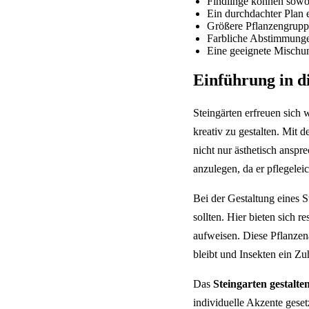
Findlinge können sowo
Ein durchdachter Plan e
Größere Pflanzengrupp
Farbliche Abstimmungen 
Eine geeignete Mischun
Einführung in d
Steingärten erfreuen sich 
kreativ zu gestalten. Mit 
nicht nur ästhetisch anspr
anzulegen, da er pflegeleic
Bei der Gestaltung eines S
sollten. Hier bieten sich 
aufweisen. Diese Pflanzena
bleibt und Insekten ein Zu
Das
Steingarten gestalte
individuelle Akzente gese