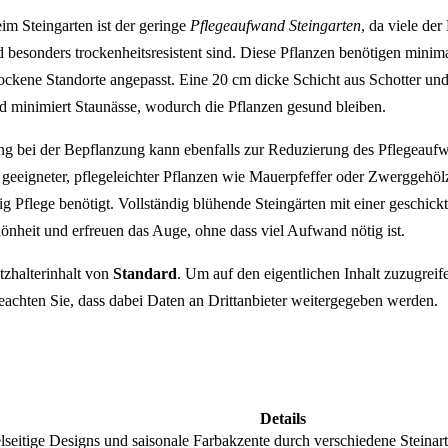
eim Steingarten ist der geringe
Pflegeaufwand Steingarten
, da viele der
besonders trockenheitsresistent sind. Diese Pflanzen benötigen mini
rockene Standorte angepasst. Eine 20 cm dicke Schicht aus Schotter und
nd minimiert Staunässe, wodurch die Pflanzen gesund bleiben.
ung bei der Bepflanzung kann ebenfalls zur Reduzierung des Pflegeaufw
eeigneter, pflegeleichter Pflanzen wie Mauerpfeffer oder Zwerggehölze
g Pflege benötigt. Vollständig blühende Steingärten mit einer geschic
hönheit und erfreuen das Auge, ohne dass viel Aufwand nötig ist.
tzhalterinhalt von
Standard
. Um auf den eigentlichen Inhalt zuzugreife
beachten Sie, dass dabei Daten an Drittanbieter weitergegeben werden.
Details
lseitige Designs und saisonale Farbakzente durch verschiedene Steinar