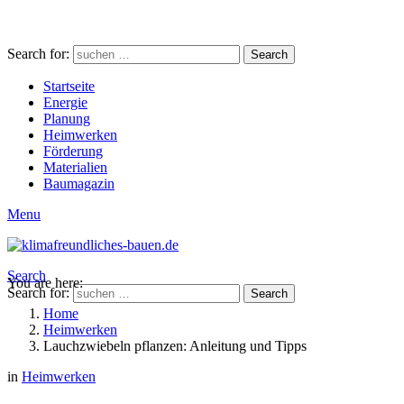
Search for:
Search
Startseite
Energie
Planung
Heimwerken
Förderung
Materialien
Baumagazin
Menu
Search
You are here:
Search for:
Search
Home
Heimwerken
Lauchzwiebeln pflanzen: Anleitung und Tipps
in
Heimwerken