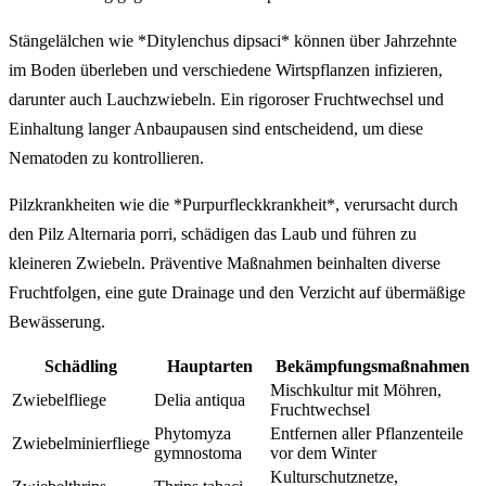
Stängelälchen wie *Ditylenchus dipsaci* können über Jahrzehnte
im Boden überleben und verschiedene Wirtspflanzen infizieren,
darunter auch Lauchzwiebeln. Ein rigoroser Fruchtwechsel und
Einhaltung langer Anbaupausen sind entscheidend, um diese
Nematoden zu kontrollieren.
Pilzkrankheiten wie die *Purpurfleckkrankheit*, verursacht durch
den Pilz Alternaria porri, schädigen das Laub und führen zu
kleineren Zwiebeln. Präventive Maßnahmen beinhalten diverse
Fruchtfolgen, eine gute Drainage und den Verzicht auf übermäßige
Bewässerung.
Schädling
Hauptarten
Bekämpfungsmaßnahmen
Mischkultur mit Möhren,
Zwiebelfliege
Delia antiqua
Fruchtwechsel
Phytomyza
Entfernen aller Pflanzenteile
Zwiebelminierfliege
gymnostoma
vor dem Winter
Kulturschutznetze,