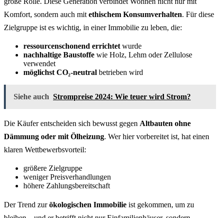
große Rolle. Diese Generation verbindet Wohnen nicht nur mit
Komfort, sondern auch mit
ethischem Konsumverhalten
. Für diese
Zielgruppe ist es wichtig, in einer Immobilie zu leben, die:
ressourcenschonend errichtet
wurde
nachhaltige Baustoffe
wie Holz, Lehm oder Zellulose
verwendet
möglichst CO₂-neutral
betrieben wird
Siehe auch
Strompreise 2024: Wie teuer wird Strom?
Die Käufer entscheiden sich bewusst gegen
Altbauten ohne
Dämmung oder mit Ölheizung
. Wer hier vorbereitet ist, hat einen
klaren Wettbewerbsvorteil:
größere Zielgruppe
weniger Preisverhandlungen
höhere Zahlungsbereitschaft
Der Trend zur
ökologischen Immobilie
ist gekommen, um zu
bleiben – und er betrifft nicht nur Einfamilienhäuser, sondern