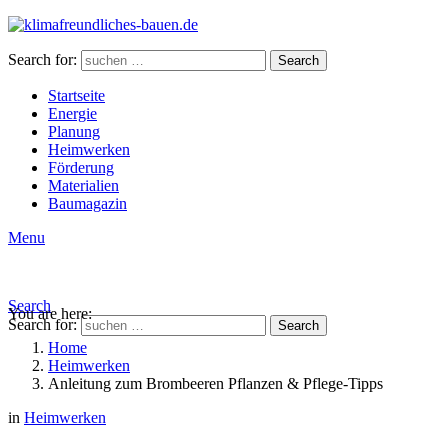
Search for:
Search
Startseite
Energie
Planung
Heimwerken
Förderung
Materialien
Baumagazin
Menu
Search
You are here:
Search for:
Search
Home
Heimwerken
Anleitung zum Brombeeren Pflanzen & Pflege-Tipps
in
Heimwerken