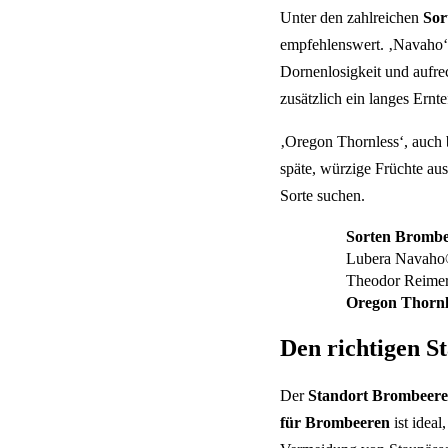
Unter den zahlreichen
Sor
empfehlenswert. ‚Navaho‘
Dornenlosigkeit und auf
zusätzlich ein langes Ernte
‚Oregon Thornless‘, auch b
späte, würzige Früchte aus.
Sorte suchen.
Sorten Brombe
Lubera Navah
Theodor Reime
Oregon Thornl
Den richtigen S
Der
Standort Brombeer
für Brombeeren
ist ideal