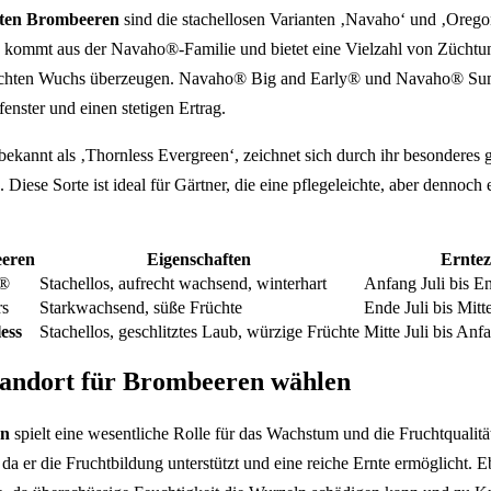
ten Brombeeren
sind die stachellosen Varianten ‚Navaho‘ und ‚Orego
 kommt aus der Navaho®-Familie und bietet eine Vielzahl von Züchtun
rechten Wuchs überzeugen. Navaho® Big and Early® und Navaho® Su
fenster und einen stetigen Ertrag.
ekannt als ‚Thornless Evergreen‘, zeichnet sich durch ihr besonderes 
 Diese Sorte ist ideal für Gärtner, die eine pflegeleichte, aber dennoch
eren
Eigenschaften
Erntez
o®
Stachellos, aufrecht wachsend, winterhart
Anfang Juli bis E
rs
Starkwachsend, süße Früchte
Ende Juli bis Mit
ess
Stachellos, geschlitztes Laub, würzige Früchte
Mitte Juli bis An
tandort für Brombeeren wählen
en
spielt eine wesentliche Rolle für das Wachstum und die Fruchtqualitä
, da er die Fruchtbildung unterstützt und eine reiche Ernte ermöglicht. E