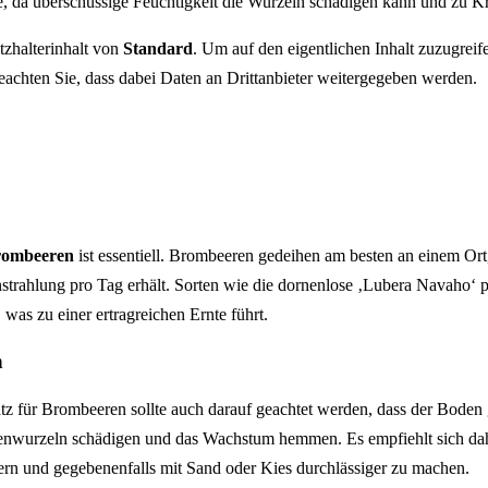
 da überschüssige Feuchtigkeit die Wurzeln schädigen kann und zu Kr
tzhalterinhalt von
Standard
. Um auf den eigentlichen Inhalt zuzugreife
beachten Sie, dass dabei Daten an Drittanbieter weitergegeben werden.
Brombeeren
ist essentiell. Brombeeren gedeihen am besten an einem Ort
strahlung pro Tag erhält. Sorten wie die dornenlose ‚Lubera Navaho‘ p
was zu einer ertragreichen Ernte führt.
n
 für Brombeeren sollte auch darauf geachtet werden, dass der Boden gu
zenwurzeln schädigen und das Wachstum hemmen. Es empfiehlt sich dah
ern und gegebenenfalls mit Sand oder Kies durchlässiger zu machen.