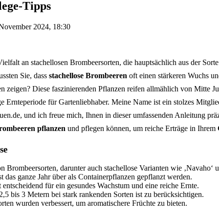
lege-Tipps
 November 2024, 18:30
elfalt an stachellosen Brombeersorten, die hauptsächlich aus der Sort
ssten Sie, dass
stachellose Brombeeren
oft einen stärkeren Wuchs un
n zeigen? Diese faszinierenden Pflanzen reifen allmählich von Mitte Jul
ge Ernteperiode für Gartenliebhaber. Meine Name ist ein stolzes Mitgl
en.de, und ich freue mich, Ihnen in dieser umfassenden Anleitung präz
rombeeren pflanzen
und pflegen können, um reiche Erträge in Ihrem
se
von Brombeersorten, darunter auch stachellose Varianten wie ‚Navaho‘ 
 das ganze Jahr über als Containerpflanzen gepflanzt werden.
st entscheidend für ein gesundes Wachstum und eine reiche Ernte.
,5 bis 3 Metern bei stark rankenden Sorten ist zu berücksichtigen.
rten wurden verbessert, um aromatischere Früchte zu bieten.