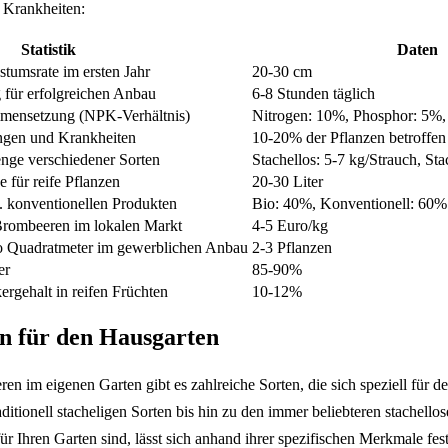
 Krankheiten:
Statistik
Daten
tumsrate im ersten Jahr
20-30 cm
 für erfolgreichen Anbau
6-8 Stunden täglich
mensetzung (NPK-Verhältnis)
Nitrogen: 10%, Phosphor: 5%
ngen und Krankheiten
10-20% der Pflanzen betroffen
enge verschiedener Sorten
Stachellos: 5-7 kg/Strauch, Sta
 für reife Pflanzen
20-30 Liter
. konventionellen Produkten
Bio: 40%, Konventionell: 60%
 Brombeeren im lokalen Markt
4-5 Euro/kg
o Quadratmeter im gewerblichen Anbau
2-3 Pflanzen
er
85-90%
ergehalt in reifen Früchten
10-12%
en für den Hausgarten
 im eigenen Garten gibt es zahlreiche Sorten, die sich speziell für d
ditionell stacheligen Sorten bis hin zu den immer beliebteren stachello
ür Ihren Garten sind, lässt sich anhand ihrer spezifischen Merkmale fes