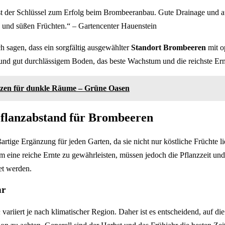
ist der Schlüssel zum Erfolg beim Brombeeranbau. Gute Drainage und 
n und süßen Früchten.“ – Gartencenter Hauenstein
h sagen, dass ein sorgfältig ausgewählter
Standort Brombeeren
mit o
und gut durchlässigem Boden, das beste Wachstum und die reichste Ern
nzen für dunkle Räume – Grüne Oasen
Pflanzabstand für Brombeeren
rtige Ergänzung für jeden Garten, da sie nicht nur köstliche Früchte l
 Um eine reiche Ernte zu gewährleisten, müssen jedoch die Pflanzzeit und
t werden.
hr
n
variiert je nach klimatischer Region. Daher ist es entscheidend, auf di