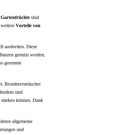
e
Gartenfrüchte
sind
 weitere
Vorteile von
l ausbreiten. Diese
flanzen genutzt werden,
ss geerntete
er. Brombeersträucher
ußerdem sind
ch stärken können. Dank
deren allgemeine
rderungen und