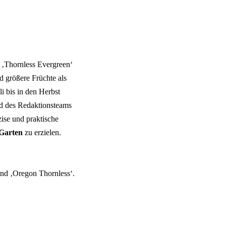
e ‚Thornless Evergreen‘
d größere Früchte als
i bis in den Herbst
ied des Redaktionsteams
ise und praktische
Garten
zu erzielen.
und ‚Oregon Thornless‘.