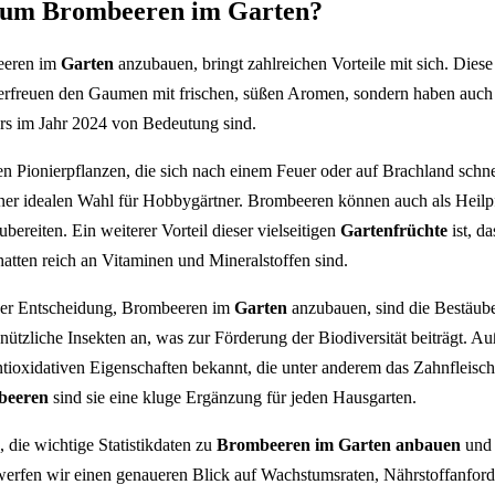
rum Brombeeren im Garten?
eeren im
Garten
anzubauen, bringt zahlreichen Vorteile mit sich. Dies
d erfreuen den Gaumen mit frischen, süßen Aromen, sondern haben auch
ers im Jahr 2024 von Bedeutung sind.
 Pionierpflanzen, die sich nach einem Feuer oder auf Brachland schnel
iner idealen Wahl für Hobbygärtner. Brombeeren können auch als Heilp
bereiten. Ein weiterer Vorteil dieser vielseitigen
Gartenfrüchte
ist, da
atten reich an Vitaminen und Mineralstoffen sind.
 der Entscheidung, Brombeeren im
Garten
anzubauen, sind die Bestäub
ützliche Insekten an, was zur Förderung der Biodiversität beiträgt. A
antioxidativen Eigenschaften bekannt, die unter anderem das Zahnfleis
beeren
sind sie eine kluge Ergänzung für jeden Hausgarten.
 die wichtige Statistikdaten zu
Brombeeren im Garten anbauen
und 
i werfen wir einen genaueren Blick auf Wachstumsraten, Nährstoffanfo