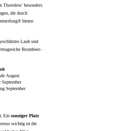
n Thornless‘ besonders
gen, die durch
mmerlong® bieten
geschlitztes Laub und
 ertragreiche Brombeer-
eit
nde August
te September
fang September
t. Ein
sonniger Platz
benso wichtig ist die