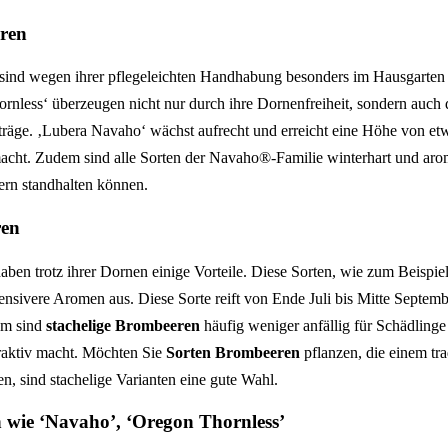
eren
sind wegen ihrer pflegeleichten Handhabung besonders im Hausgarten 
nless‘ überzeugen nicht nur durch ihre Dornenfreiheit, sondern auch 
äge. ‚Lubera Navaho‘ wächst aufrecht und erreicht eine Höhe von etw
 macht. Zudem sind alle Sorten der Navaho®-Familie winterhart und arom
ern standhalten können.
ren
aben trotz ihrer Dornen einige Vorteile. Diese Sorten, wie zum Beispie
tensivere Aromen aus. Diese Sorte reift von Ende Juli bis Mitte Septembe
em sind
stachelige Brombeeren
häufig weniger anfällig für Schädling
raktiv macht. Möchten Sie
Sorten Brombeeren
pflanzen, die einem tra
n, sind stachelige Varianten eine gute Wahl.
 wie ‘Navaho’, ‘Oregon Thornless’