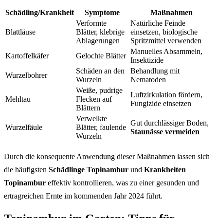
Schädling/Krankheit
Symptome
Maßnahmen
Verformte
Natürliche Feinde
Blattläuse
Blätter, klebrige
einsetzen, biologische
Ablagerungen
Spritzmittel verwenden
Manuelles Absammeln,
Kartoffelkäfer
Gelochte Blätter
Insektizide
Schäden an den
Behandlung mit
Wurzelbohrer
Wurzeln
Nematoden
Weiße, pudrige
Luftzirkulation fördern,
Mehltau
Flecken auf
Fungizide einsetzen
Blättern
Verwelkte
Gut durchlässiger Boden,
Wurzelfäule
Blätter, faulende
Staunässe vermeiden
Wurzeln
Durch die konsequente Anwendung dieser Maßnahmen lassen sich
die häufigsten
Schädlinge Topinambur
und
Krankheiten
Topinambur
effektiv kontrollieren, was zu einer gesunden und
ertragreichen Ernte im kommenden Jahr 2024 führt.