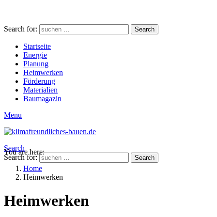
Search for:
Search
Startseite
Energie
Planung
Heimwerken
Förderung
Materialien
Baumagazin
Menu
Search
You are here:
Search for:
Search
Home
Heimwerken
Heimwerken