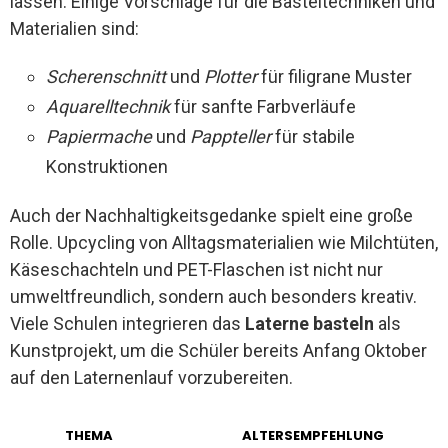
lassen. Einige Vorschläge für die Basteltechniken und
Materialien sind:
Scherenschnitt
und
Plotter
für filigrane Muster
Aquarelltechnik
für sanfte Farbverläufe
Papiermache
und
Pappteller
für stabile
Konstruktionen
Auch der Nachhaltigkeitsgedanke spielt eine große
Rolle. Upcycling von Alltagsmaterialien wie Milchtüten,
Käseschachteln und PET-Flaschen ist nicht nur
umweltfreundlich, sondern auch besonders kreativ.
Viele Schulen integrieren das
Laterne basteln
als
Kunstprojekt, um die Schüler bereits Anfang Oktober
auf den Laternenlauf vorzubereiten.
THEMA
ALTERSEMPFEHLUNG