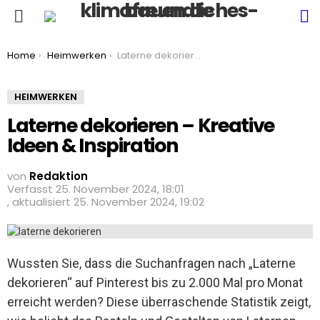
S
Menu
You are here:
Home
Heimwerken
Laterne dekorieren – Kreative Ideen & Inspiration
HEIMWERKEN
Laterne dekorieren – Kreative
Ideen & Inspiration
von
Redaktion
25. November 2024, 18:01
aktualisiert
25. November 2024, 19:02
Wussten Sie, dass die Suchanfragen nach „Laterne
dekorieren“ auf Pinterest bis zu 2.000 Mal pro Monat
erreicht werden? Diese überraschende Statistik zeigt,