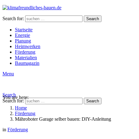
Search for:
Search
Startseite
Energie
Planung
Heimwerken
Förderung
Materialien
Baumagazin
Menu
Search
You are here:
Search for:
Search
Home
Förderung
Mähroboter Garage selber bauen: DIY-Anleitung
in
Förderung