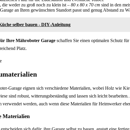
 die weder zu groß noch zu klein ist –
80 x 80 x 70 cm
sind in den meis
e Garage an Ihren gewünschten Standort passt und genug Abstand zu W
üche selber bauen - DIY-Anleitung
ür Ihre Mähroboter Garage
schaffen Sie einen optimalen Schutz für
reichend Platz.
umaterialien
ter-Garage eignen sich verschiedene Materialien, wobei Holz wie Kief
iese sind robust, witterungsbeständig und lassen sich leicht bearbeiten
 verwendet werden, auch wenn diese Materialien für Heimwerker eher
e Materialien
entscheiden sich dafür, ihre Garage selbst zu bauen, anstatt eine ferti