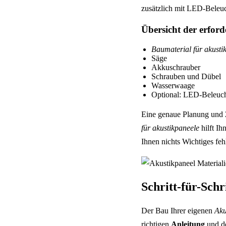
zusätzlich mit LED-Beleuc
Übersicht der erfor
Baumaterial für akusti
Säge
Akkuschrauber
Schrauben und Dübel
Wasserwaage
Optional: LED-Beleuch
Eine genaue Planung und 
für akustikpaneele
hilft Ih
Ihnen nichts Wichtiges feh
Schritt-für-Sch
Der Bau Ihrer eigenen
Aku
richtigen
Anleitung
und de