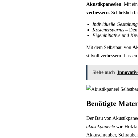
Akustikpaneelen
. Mit ei
verbessern
. Schließlich 
Individuelle Gestaltung
Kostenersparnis
– Deut
Eigeninitiative und Krea
Mit dem Selbstbau von
Ak
stilvoll verbessern. Lassen
Siehe auch
Innovativ
Benötigte Mate
Der Bau von Akustikpanee
akustikpaneele
wie Holzlat
Akkuschrauber, Schrauben