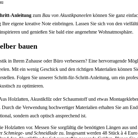
chritt-Anleitung
zum
Bau von Akustikpaneelen
können Sie ganz einfac
g Ihre eigene kreative Note einbringen. Lassen Sie sich von den vielfält
 inspirieren und genießen Sie bald eine angenehme Wohnatmosphäre.
selber bauen
ik in Ihrem Zuhause oder Büro verbessern? Eine hervorragende Möglic
elen. Mit ein wenig Geschick und den richtigen Materialien können Si
stellen. Folgen Sie unserer Schritt-für-Schritt-Anleitung, um ein profe
kustisch zu optimieren.
 Aus Holzlatten, Akustikfilz oder Schaumstoff und etwas Montagekleber 
n. Durch die Verwendung hochwertiger Materialien erhalten Sie am End
tional, sondern auch optisch ansprechend ist.
ie Holzlatten vor. Messen Sie sorgfältig die benötigten Längen aus und
er
Schmiege- und Schneidlade
zu. Insgesamt werden 48 Stück à 4 Euro 