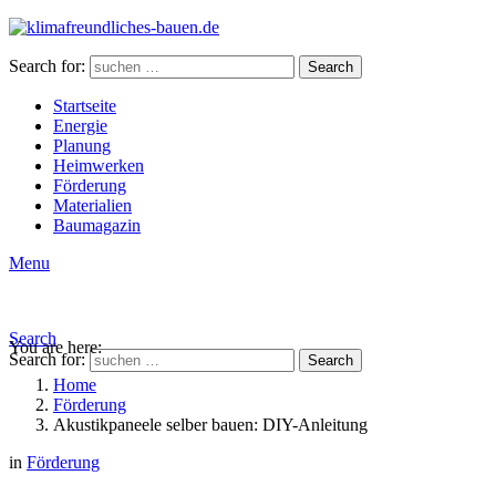
Search for:
Search
Startseite
Energie
Planung
Heimwerken
Förderung
Materialien
Baumagazin
Menu
Search
You are here:
Search for:
Search
Home
Förderung
Akustikpaneele selber bauen: DIY-Anleitung
in
Förderung