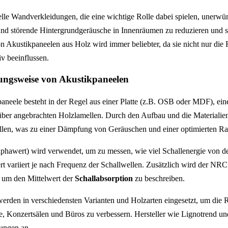
elle Wandverkleidungen, die eine wichtige Rolle dabei spielen, unerwü
und störende Hintergrundgeräusche in Innenräumen zu reduzieren und 
on Akustikpaneelen aus Holz wird immer beliebter, da sie nicht nur die
v beeinflussen.
ngsweise von Akustikpaneelen
aneele besteht in der Regel aus einer Platte (z.B. OSB oder MDF), ein
über angebrachten Holzlamellen. Durch den Aufbau und die Materialie
len, was zu einer Dämpfung von Geräuschen und einer optimierten Ra
phawert) wird verwendet, um zu messen, wie viel Schallenergie von d
rt variiert je nach Frequenz der Schallwellen. Zusätzlich wird der NRC
, um den Mittelwert der
Schallabsorption
zu beschreiben.
erden in verschiedensten Varianten und Holzarten eingesetzt, um die 
e, Konzertsälen und Büros zu verbessern. Hersteller wie Lignotrend 
sungen an.