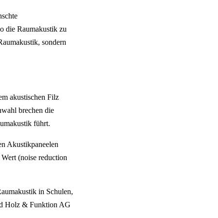
nschte
so die Raumakustik zu
 Raumakustik, sondern
em akustischen Filz
nwahl brechen die
umakustik führt.
en Akustikpaneelen
 Wert (noise reduction
Raumakustik in Schulen,
und Holz & Funktion AG