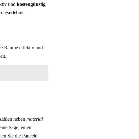
ektiv und
kostengünstig
olgserlebnis.
hre Räume effektiv und
eit.
 zählen neben
material
eine Säge, einen
en Sie die Paneele