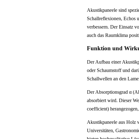
Akustikpaneele sind spezi
Schallreflexionen, Echos 
verbessern. Der Einsatz v
auch das Raumklima positi
Funktion und Wirku
Der Aufbau einer Akustikp
oder Schaumstoff und dar
Schallwellen an den Lamel
Der Absorptionsgrad α (Al
absorbiert wird. Dieser We
coefficient) herangezogen
Akustikpaneele aus Holz w
Universitäten, Gastronomi
bieten hochqualitative Lö