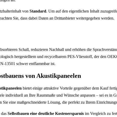
tzhalterinhalt von
Standard
. Um auf den eigentlichen Inhalt zuzugreife
beachten Sie, dass dabei Daten an Drittanbieter weitergegeben werden.
bsorbieren Schall, reduzieren Nachhall und erhöhen die Sprachverständ
ökologisch hergestelltem und recycelbarem PES-Vliesstoff, der den O
EN-13501 schwer entflammbar ist.
lbstbauens von Akustikpaneelen
tikpaneelen
bietet einige attraktive Vorteile gegenüber dem Kauf fert
ele individuell an Ihre Raummaße und Wünsche anpassen – sei es in G
n Sie eine maßgeschneiderte Lösung, die perfekt zu Ihrem Einrichtungss
t das
Selbstbauen eine deutliche Kostenersparnis
im Vergleich zu fer