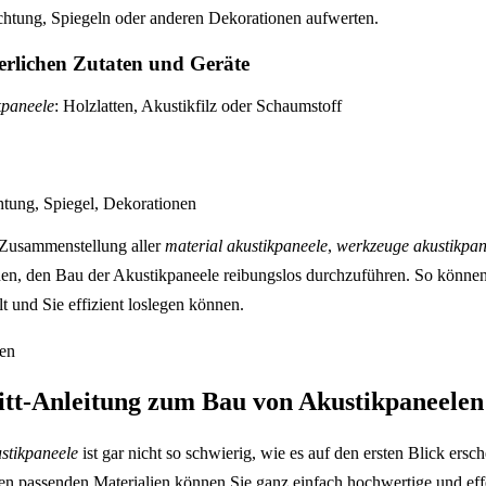
htung, Spiegeln oder anderen Dekorationen aufwerten.
derlichen Zutaten und Geräte
kpaneele
: Holzlatten, Akustikfilz oder Schaumstoff
tung, Spiegel, Dekorationen
Zusammenstellung aller
material akustikpaneele
,
werkzeuge akustikpan
nen, den Bau der Akustikpaneele reibungslos durchzuführen. So können 
lt und Sie effizient loslegen können.
ritt-Anleitung zum Bau von Akustikpaneelen
stikpaneele
ist gar nicht so schwierig, wie es auf den ersten Blick ersc
n passenden Materialien können Sie ganz einfach hochwertige und ef