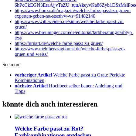
6hPcCkEGN3EraAjjvTaZU_tuuAkeyvKa86Zyb1DSzMslPoe
https://www.houzz.de/magazin/welche-farbe-passt-zu-gruen-
experten-geben-rat-stsetivw-vs~91482140
https://www.witt-weiden.de/sintre/welche-farbe-passt-zu-
gruen/
https://www.breuninger.com/de/editorial/farbberatung/farbtyp-
test/
https://furnart.de/welche-farbe-passt-zu-gruen/
https://www.meinherzsagtkunst.de/welche-farbe-passt-zu-
gruen-und-weiss/
See more
vorheriger Artikel
Welche Farbe passt zu Grau: Perfekte
Kombinationen
nächster Artikel
Hochbeet selber bauen: Anleitung und
Tipps
könnte dich auch interessieren
Welche Farbe passt zu Rot?
Farbkombinationen entdecken