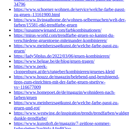
34796
https://www.schoener-wohnen.de/service/welche-farbe-passt-
zu-gruen–13161900.html
https://www.livingathome.de/wohnen-selbermachen/welt-der-
farben/15581-rtkl-trendfarbe-gruen
https://susannewienand.com/farbkombinationen/
https://miras-world.com/trendfarbe-gruen-so-kannst-du-
verschiedene-gruentoene-miteinander-kombinieren/
https://www.meinherzsagtkunst.de/welche-farbe-passt-zu-
gruen/
https://lady50plus.de/2022/03/06/gruen-kombinieren/
https://www.belgae.be/de/blog/gruen-tragen/
https://www.peek-
cloppenburg.at/de/s/ratgeber/kombinieren/gruenes-kleid
https://www.houzz.de/magazin/belebend-und-beruhigend-
tipps-zum-einrichten-mit-der-farbe-gruen-stsetivw-
vs~116677009
https://www.homepoet.de/de/magazin/wohnideen-nach-
farben/gruen
https://www.meinherzsagtkunst.de/welche-farbe-passt-zu-
gruen-und-rot/
https://www.westwing.de/inspiration/trends/trendfarben/waldgr
dunkle-trendfarbe/
https://www.kunstloft.de/magazin/7-zeitlose-sommer-
farbpaletten/?srsltid=AfmBOoo-