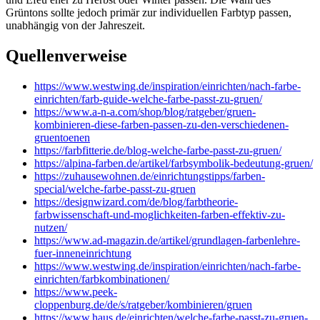
Grüntons sollte jedoch primär zur individuellen Farbtyp passen,
unabhängig von der Jahreszeit.
Quellenverweise
https://www.westwing.de/inspiration/einrichten/nach-farbe-
einrichten/farb-guide-welche-farbe-passt-zu-gruen/
https://www.a-n-a.com/shop/blog/ratgeber/gruen-
kombinieren-diese-farben-passen-zu-den-verschiedenen-
gruentoenen
https://farbfitterie.de/blog-welche-farbe-passt-zu-gruen/
https://alpina-farben.de/artikel/farbsymbolik-bedeutung-gruen/
https://zuhausewohnen.de/einrichtungstipps/farben-
special/welche-farbe-passt-zu-gruen
https://designwizard.com/de/blog/farbtheorie-
farbwissenschaft-und-moglichkeiten-farben-effektiv-zu-
nutzen/
https://www.ad-magazin.de/artikel/grundlagen-farbenlehre-
fuer-inneneinrichtung
https://www.westwing.de/inspiration/einrichten/nach-farbe-
einrichten/farbkombinationen/
https://www.peek-
cloppenburg.de/de/s/ratgeber/kombinieren/gruen
https://www.haus.de/einrichten/welche-farbe-passt-zu-gruen-