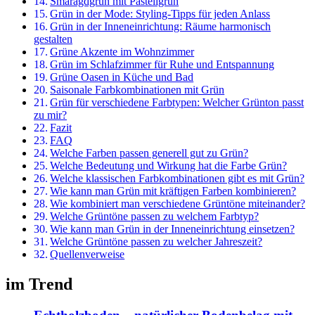
Smaragdgrün mit Pastellgrün
Grün in der Mode: Styling-Tipps für jeden Anlass
Grün in der Inneneinrichtung: Räume harmonisch
gestalten
Grüne Akzente im Wohnzimmer
Grün im Schlafzimmer für Ruhe und Entspannung
Grüne Oasen in Küche und Bad
Saisonale Farbkombinationen mit Grün
Grün für verschiedene Farbtypen: Welcher Grünton passt
zu mir?
Fazit
FAQ
Welche Farben passen generell gut zu Grün?
Welche Bedeutung und Wirkung hat die Farbe Grün?
Welche klassischen Farbkombinationen gibt es mit Grün?
Wie kann man Grün mit kräftigen Farben kombinieren?
Wie kombiniert man verschiedene Grüntöne miteinander?
Welche Grüntöne passen zu welchem Farbtyp?
Wie kann man Grün in der Inneneinrichtung einsetzen?
Welche Grüntöne passen zu welcher Jahreszeit?
Quellenverweise
im Trend