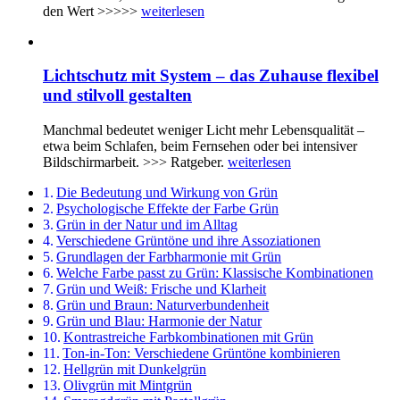
den Wert >>>>>
weiterlesen
Lichtschutz mit System – das Zuhause flexibel
und stilvoll gestalten
Manchmal bedeutet weniger Licht mehr Lebensqualität –
etwa beim Schlafen, beim Fernsehen oder bei intensiver
Bildschirmarbeit. >>> Ratgeber.
weiterlesen
Die Bedeutung und Wirkung von Grün
Psychologische Effekte der Farbe Grün
Grün in der Natur und im Alltag
Verschiedene Grüntöne und ihre Assoziationen
Grundlagen der Farbharmonie mit Grün
Welche Farbe passt zu Grün: Klassische Kombinationen
Grün und Weiß: Frische und Klarheit
Grün und Braun: Naturverbundenheit
Grün und Blau: Harmonie der Natur
Kontrastreiche Farbkombinationen mit Grün
Ton-in-Ton: Verschiedene Grüntöne kombinieren
Hellgrün mit Dunkelgrün
Olivgrün mit Mintgrün