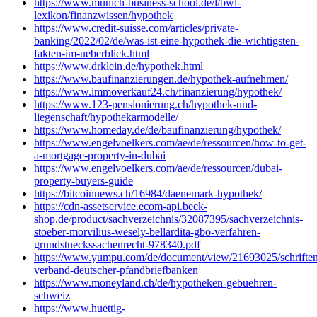
https://www.munich-business-school.de/l/bwl-
lexikon/finanzwissen/hypothek
https://www.credit-suisse.com/articles/private-
banking/2022/02/de/was-ist-eine-hypothek-die-wichtigsten-
fakten-im-ueberblick.html
https://www.drklein.de/hypothek.html
https://www.baufinanzierungen.de/hypothek-aufnehmen/
https://www.immoverkauf24.ch/finanzierung/hypothek/
https://www.123-pensionierung.ch/hypothek-und-
liegenschaft/hypothekarmodelle/
https://www.homeday.de/de/baufinanzierung/hypothek/
https://www.engelvoelkers.com/ae/de/ressourcen/how-to-get-
a-mortgage-property-in-dubai
https://www.engelvoelkers.com/ae/de/ressourcen/dubai-
property-buyers-guide
https://bitcoinnews.ch/16984/daenemark-hypothek/
https://cdn-assetservice.ecom-api.beck-
shop.de/product/sachverzeichnis/32087395/sachverzeichnis-
stoeber-morvilius-wesely-bellardita-gbo-verfahren-
grundstueckssachenrecht-978340.pdf
https://www.yumpu.com/de/document/view/21693025/schriften
verband-deutscher-pfandbriefbanken
https://www.moneyland.ch/de/hypotheken-gebuehren-
schweiz
https://www.huettig-