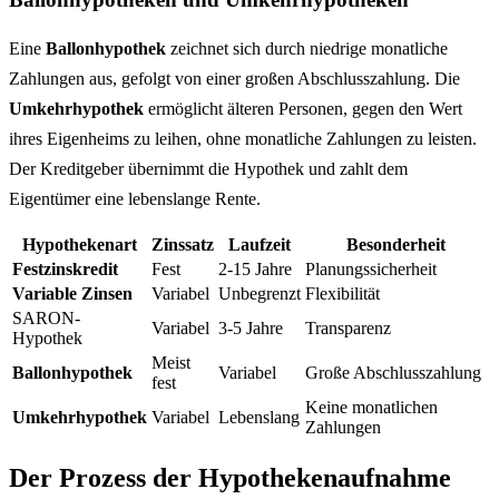
Eine
Ballonhypothek
zeichnet sich durch niedrige monatliche
Zahlungen aus, gefolgt von einer großen Abschlusszahlung. Die
Umkehrhypothek
ermöglicht älteren Personen, gegen den Wert
ihres Eigenheims zu leihen, ohne monatliche Zahlungen zu leisten.
Der Kreditgeber übernimmt die Hypothek und zahlt dem
Eigentümer eine lebenslange Rente.
Hypothekenart
Zinssatz
Laufzeit
Besonderheit
Festzinskredit
Fest
2-15 Jahre
Planungssicherheit
Variable Zinsen
Variabel
Unbegrenzt
Flexibilität
SARON-
Variabel
3-5 Jahre
Transparenz
Hypothek
Meist
Ballonhypothek
Variabel
Große Abschlusszahlung
fest
Keine monatlichen
Umkehrhypothek
Variabel
Lebenslang
Zahlungen
Der Prozess der Hypothekenaufnahme