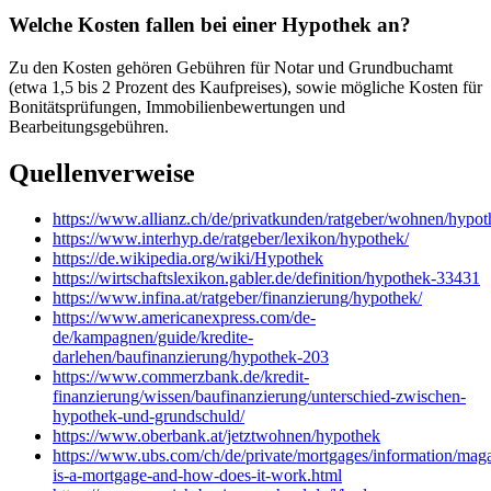
Welche Kosten fallen bei einer Hypothek an?
Zu den Kosten gehören Gebühren für Notar und Grundbuchamt
(etwa 1,5 bis 2 Prozent des Kaufpreises), sowie mögliche Kosten für
Bonitätsprüfungen, Immobilienbewertungen und
Bearbeitungsgebühren.
Quellenverweise
https://www.allianz.ch/de/privatkunden/ratgeber/wohnen/hypot
https://www.interhyp.de/ratgeber/lexikon/hypothek/
https://de.wikipedia.org/wiki/Hypothek
https://wirtschaftslexikon.gabler.de/definition/hypothek-33431
https://www.infina.at/ratgeber/finanzierung/hypothek/
https://www.americanexpress.com/de-
de/kampagnen/guide/kredite-
darlehen/baufinanzierung/hypothek-203
https://www.commerzbank.de/kredit-
finanzierung/wissen/baufinanzierung/unterschied-zwischen-
hypothek-und-grundschuld/
https://www.oberbank.at/jetztwohnen/hypothek
https://www.ubs.com/ch/de/private/mortgages/information/magaz
is-a-mortgage-and-how-does-it-work.html